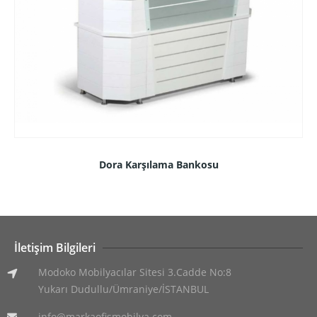
Dora Karşılama Bankosu
İletişim Bilgileri
Modoko Mobilyacılar Sitesi 3.Cadde No:8
Yukarı Dudullu/Ümraniye/İSTANBUL
info@markaofismobilya.com