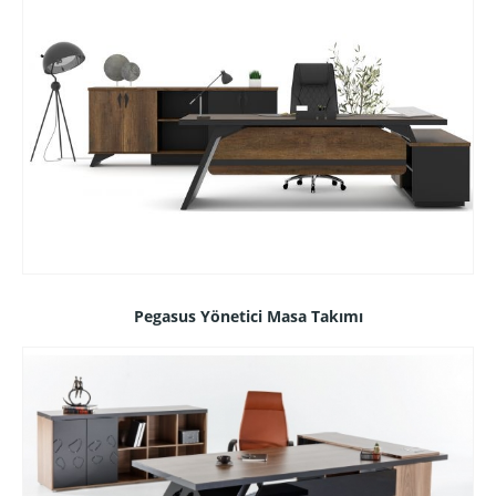
Pegasus Yönetici Masa Takımı