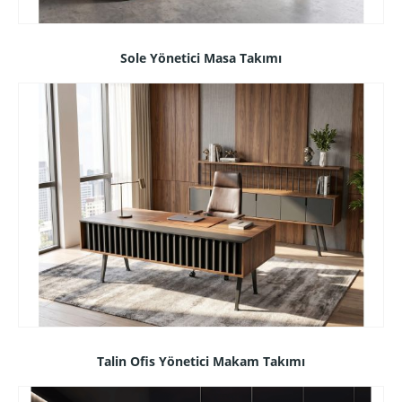
Sole Yönetici Masa Takımı
Talin Ofis Yönetici Makam Takımı