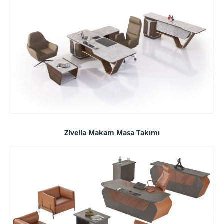
Zivella Makam Masa Takımı