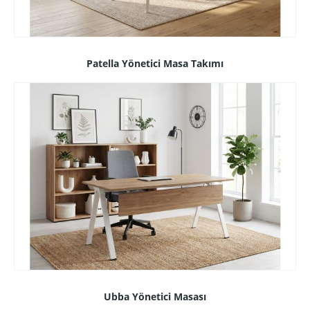
Patella Yönetici Masa Takımı
Ubba Yönetici Masası