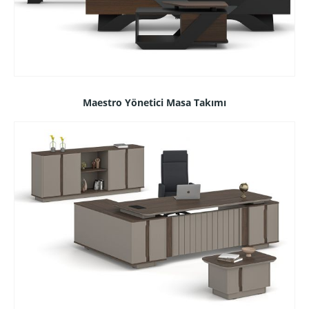
Maestro Yönetici Masa Takımı