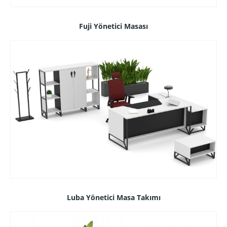
Fuji Yönetici Masası
Luba Yönetici Masa Takımı