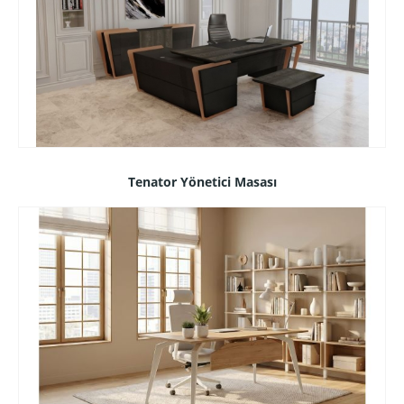
Tenator Yönetici Masası