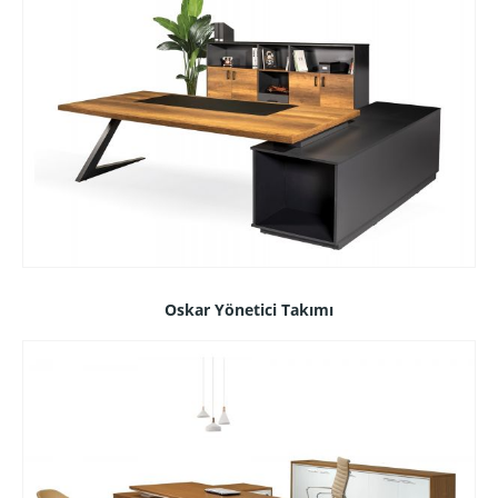
Oskar Yönetici Takımı