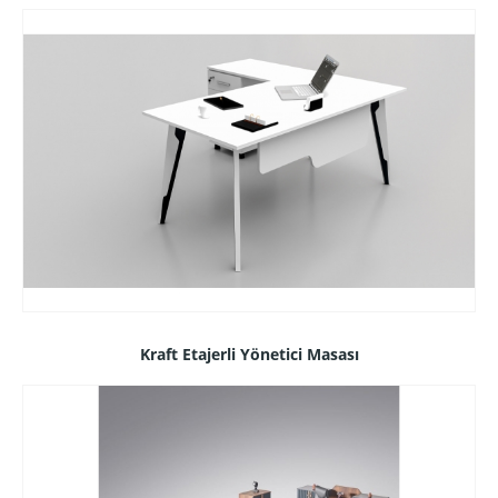
Kraft Etajerli Yönetici Masası