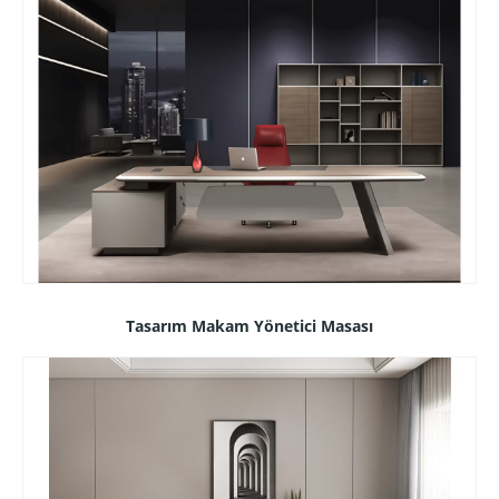
Tasarım Makam Yönetici Masası