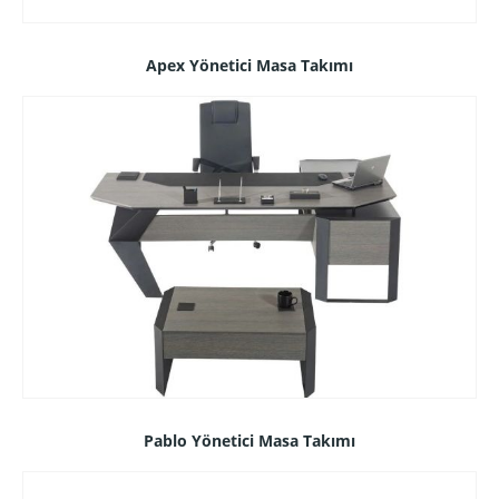
Apex Yönetici Masa Takımı
Pablo Yönetici Masa Takımı