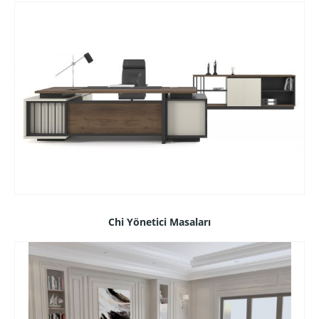
Chi Yönetici Masaları