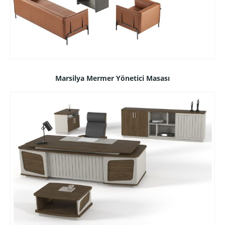
Marsilya Mermer Yönetici Masası