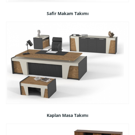
Safir Makam Takımı
Kaplan Masa Takımı