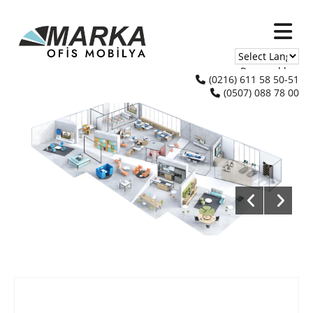
Powered by
(0216) 611 58 50-51
(0507) 088 78 00
Translate