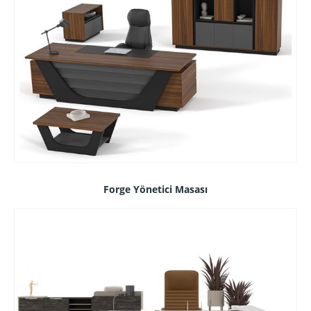
Forge Yönetici Masası