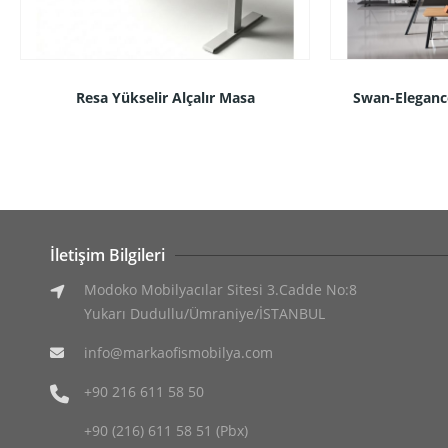
Resa Yükselir Alçalır Masa
Swan-Eleganc
İletişim Bilgileri
Modoko Mobilyacılar Sitesi 3.Cadde No:8
Yukarı Dudullu/Ümraniye/İSTANBUL
info@markaofismobilya.com
+90 216 611 58 50
+90 (216) 611 58 51 (Pbx)