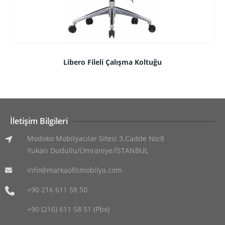
Libero Fileli Çalışma Koltuğu
İletişim Bilgileri
Modoko Mobilyacılar Sitesi 3.Cadde No:8
Yukarı Dudullu/Ümraniye/İSTANBUL
info@markaofismobilya.com
+90 216 611 58 50
+90 (216) 611 58 51 (Pbx)