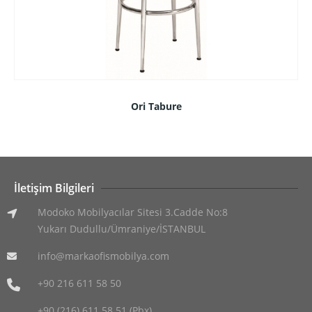
Ori Tabure
İletişim Bilgileri
Modoko Mobilyacılar Sitesi 3.Cadde No:8
Yukarı Dudullu/Ümraniye/İSTANBUL
info@markaofismobilya.com
+90 216 611 58 50
+90 (216) 611 58 51 (Pbx)