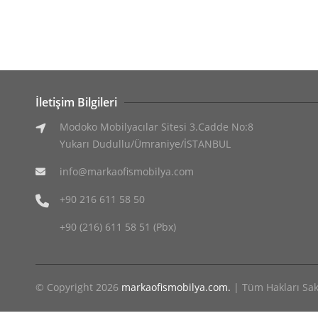
İletişim Bilgileri
Modoko Mobilyacılar Sitesi 3.Cadde No:8
Yukarı Dudullu/Ümraniye/İSTANBUL
info@markaofismobilya.com
+90 216 611 58 50
+90 (216) 611 58 51 (Pbx)
© Copyright 2026
markaofismobilya.com.
| Tüm Hakları Sakl