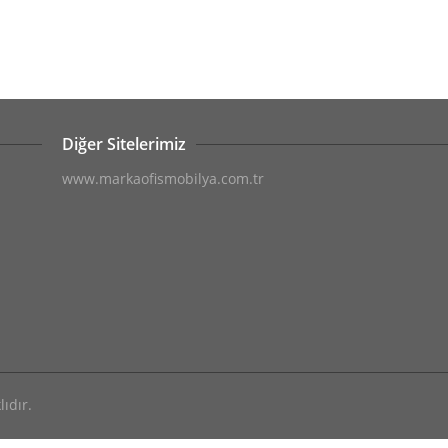
Diğer Sitelerimiz
www.markaofismobilya.com.tr
ıdır.