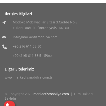
İletişim Bilgileri
Modoko Mobilyacılar Sitesi 3.Cadde No:8
Yukarı Dudullu/Ümraniye/İSTANBUL
info@markaofismobilya.com
+90 216 611 58 50
+90 (216) 611 58 51 (Pbx)
Diğer Sitelerimiz
www.markaofismobilya.com.tr
© Copyright 2026
markaofismobilya.com.
| Tüm Hakları
Saklıdır.