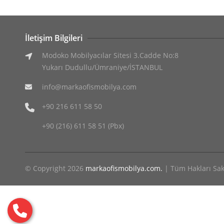
İletişim Bilgileri
Modoko Mobilyacılar Sitesi 3.Cadde No:8
Yukarı Dudullu/Ümraniye/İSTANBUL
info@markaofismobilya.com
+90 216 611 58 50
+90 (216) 611 58 51 (Pbx)
© Copyright 2026
markaofismobilya.com.
| Tüm Hakları Sakl