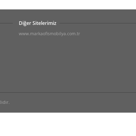
Diğer Sitelerimiz
www.markaofismobilya.com.tr
ıdır.