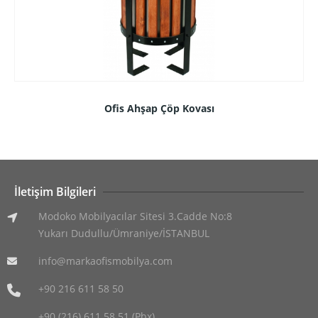
Ofis Ahşap Çöp Kovası
İletişim Bilgileri
Modoko Mobilyacılar Sitesi 3.Cadde No:8
Yukarı Dudullu/Ümraniye/İSTANBUL
info@markaofismobilya.com
+90 216 611 58 50
+90 (216) 611 58 51 (Pbx)