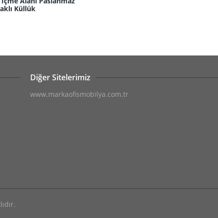
a İçme Alanı Paslanmaz
aklı Küllük
Diğer Sitelerimiz
www.markaofismobilya.com.tr
ıdır.