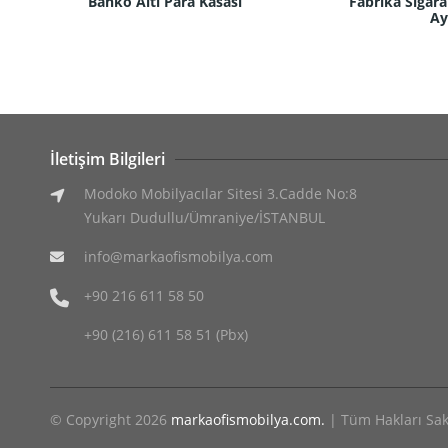
Banko Altı Para Kasası
Fabrika Sigar
Ay
İletişim Bilgileri
Modoko Mobilyacılar Sitesi 3.Cadde No:8
Yukarı Dudullu/Ümraniye/İSTANBUL
info@markaofismobilya.com
+90 216 611 58 50
+90 (216) 611 58 51 (Pbx)
© Copyright 2026
markaofismobilya.com.
| Tüm Hakları Sakl