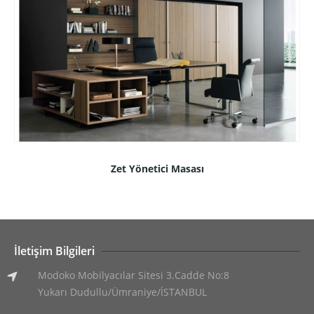
Zet Yönetici Masası
İletişim Bilgileri
Modoko Mobilyacılar Sitesi 3.Cadde No:8
Yukarı Dudullu/Ümraniye/İSTANBUL