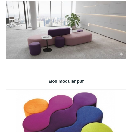
Elox modüler puf