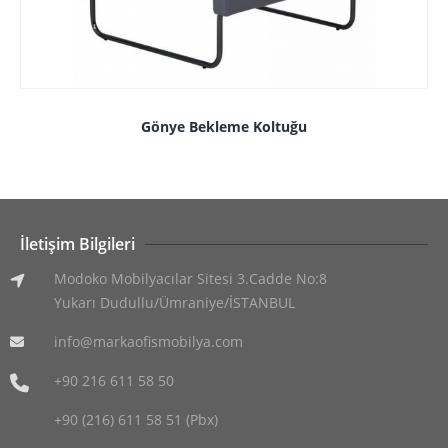
Gönye Bekleme Koltuğu
İletişim Bilgileri
Modoko Mobilyacılar Sitesi 3.Cadde No:8
Yukarı Dudullu/Ümraniye/İSTANBUL
info@markaofismobilya.com
+90 216 611 58 50
+90 (216) 611 58 51 (Pbx)