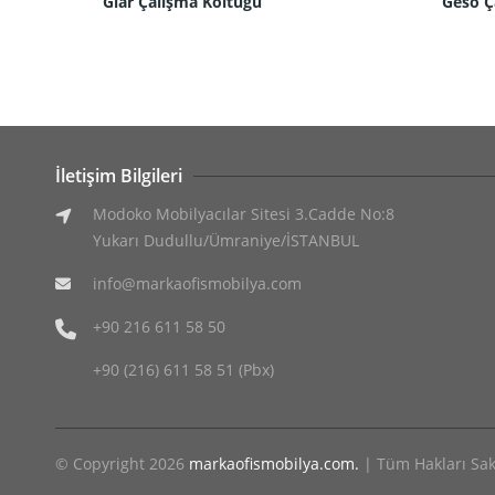
Giar Çalışma Koltuğu
Geso Ç
İletişim Bilgileri
Modoko Mobilyacılar Sitesi 3.Cadde No:8
Yukarı Dudullu/Ümraniye/İSTANBUL
info@markaofismobilya.com
+90 216 611 58 50
+90 (216) 611 58 51 (Pbx)
© Copyright 2026
markaofismobilya.com.
| Tüm Hakları Sakl