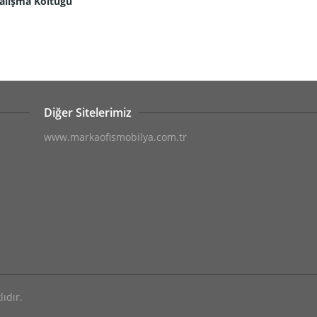
alışma Koltuğu
Diğer Sitelerimiz
www.markaofismobilya.com.tr
ıdır.