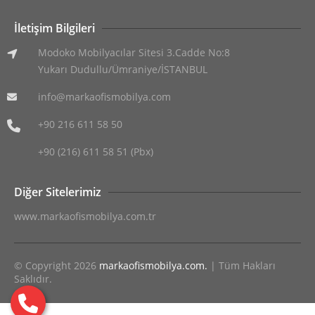
İletişim Bilgileri
Modoko Mobilyacılar Sitesi 3.Cadde No:8
Yukarı Dudullu/Ümraniye/İSTANBUL
info@markaofismobilya.com
+90 216 611 58 50
+90 (216) 611 58 51 (Pbx)
Diğer Sitelerimiz
www.markaofismobilya.com.tr
© Copyright 2026
markaofismobilya.com.
| Tüm Hakları
Saklıdır.