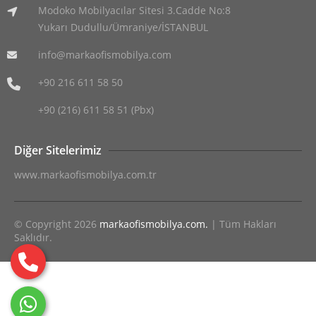
Modoko Mobilyacılar Sitesi 3.Cadde No:8
Yukarı Dudullu/Ümraniye/İSTANBUL
info@markaofismobilya.com
+90 216 611 58 50
+90 (216) 611 58 51 (Pbx)
Diğer Sitelerimiz
www.markaofismobilya.com.tr
© Copyright 2026
markaofismobilya.com.
| Tüm Hakları
Saklıdır.