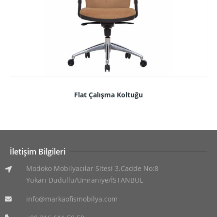
Flat Çalışma Koltuğu
İletişim Bilgileri
Modoko Mobilyacılar Sitesi 3.Cadde No:8
Yukarı Dudullu/Ümraniye/İSTANBUL
info@markaofismobilya.com